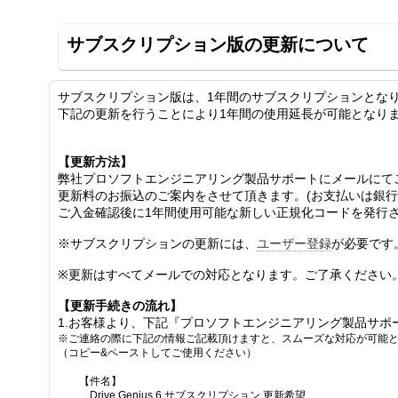
サブスクリプション版の更新について
サブスクリプション版
は、1年間のサブスクリプションとな
下記の更新を行うことにより1年間の使用延長が可能となり
【更新方法】
弊社プロソフトエンジニアリング製品サポートにメールにてご連絡を頂
更新料のお振込のご案内をさせて頂きます。(お支払いは銀行
ご入金確認後に1年間使用可能な新しい正規化コードを発行
※サブスクリプションの更新には、
ユーザー登録
が必要です
※更新はすべてメールでの対応となります。ご了承ください
【更新手続きの流れ】
1.お客様より、
下記『プロソフトエンジニアリング製品サポ
※ご連絡の際に下記の情報ご記載頂けますと、スムーズな対応が可能
（コピー&ペーストしてご使用ください）
【件名】
Drive Genius 6 サブスクリプション 更新希望