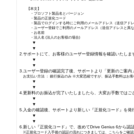
【本文】
・プロソフト製品名とバージョン
・製品の正規化コード
・製品でログインする時にご利用のメールアドレス（送信アドレ
・ユーザー登録でご利用のメールアドレス（送信アドレスと異な
・お名前
・法人名 (法人のお客様の場合)
▼
▼
2.サポートにて、お客様のユーザー登録情報を確認いたしま
▼
▼
3.ユーザー登録の確認完了後、サポートより「更新のご案内
お支払い方法 ： 銀行振込のみ ※大変恐縮ですが、振込手数料はお
▼
▼
4.更新料のお振込が完了いたしましたら、大変お手数では
▼
▼
5.入金の確認後、サポートより新しい『正規化コード』を発
▼
▼
6.新しい『正規化コード』で、改めてDrive Genius 
※正規化コード入手後の認証の流れにつきましては、
こちら
をご確認